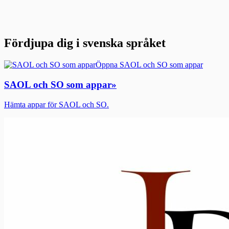
Fördjupa dig i svenska språket
Öppna SAOL och SO som appar
SAOL och SO som appar
»
Hämta appar för SAOL och SO.