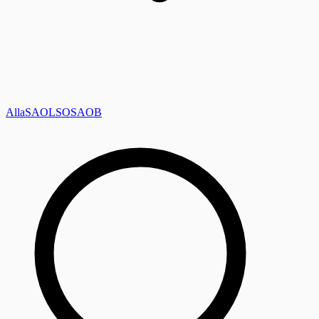
Alla
SAOL
SO
SAOB