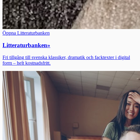
Öppna Litteraturbanken
Litteraturbanken
»
Fri tillgång till svenska klassiker, dramatik och facktexter i digital
form – helt kostnadsfritt.