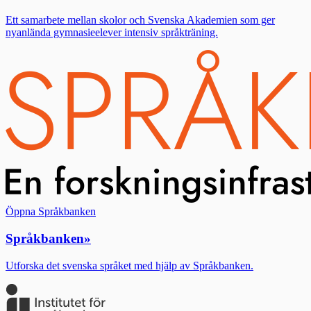
Ett samarbete mellan skolor och Svenska Akademien som ger
nyanlända gymnasieelever intensiv språkträning.
Öppna Språkbanken
Språkbanken
»
Utforska det svenska språket med hjälp av Språkbanken.