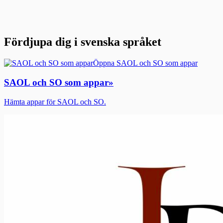
Fördjupa dig i svenska språket
Öppna SAOL och SO som appar
SAOL och SO som appar
»
Hämta appar för SAOL och SO.