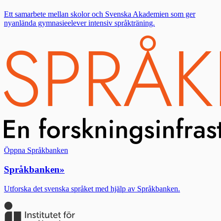
Ett samarbete mellan skolor och Svenska Akademien som ger
nyanlända gymnasieelever intensiv språkträning.
Öppna Språkbanken
Språkbanken
»
Utforska det svenska språket med hjälp av Språkbanken.