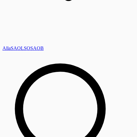
Alla
SAOL
SO
SAOB