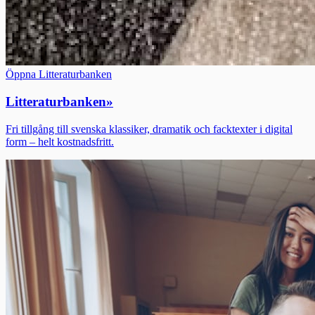
Öppna Litteraturbanken
Litteraturbanken
»
Fri tillgång till svenska klassiker, dramatik och facktexter i digital
form – helt kostnadsfritt.