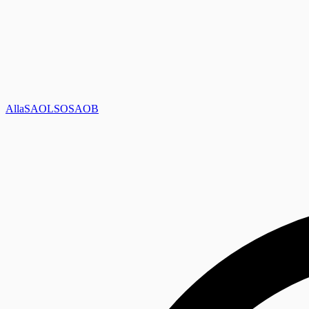
Alla
SAOL
SO
SAOB