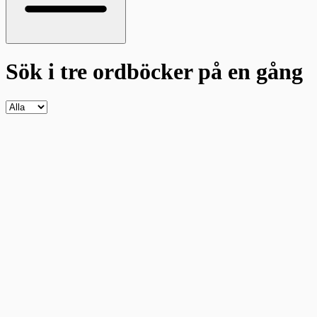
Sök i tre ordböcker
på en gång