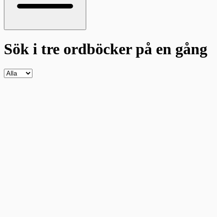
Sök i tre ordböcker
på en gång