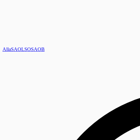
Alla
SAOL
SO
SAOB