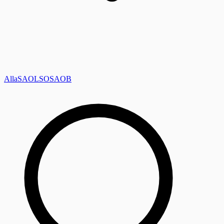
Alla
SAOL
SO
SAOB