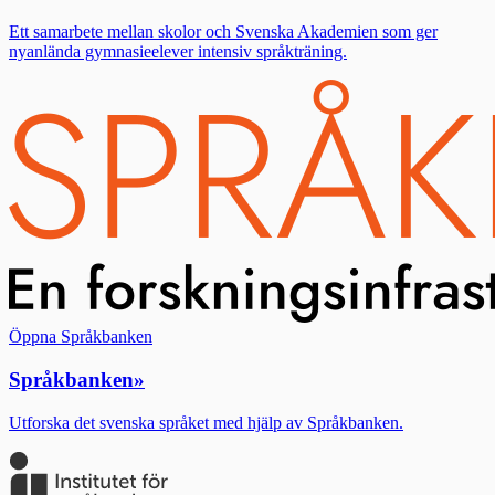
Ett samarbete mellan skolor och Svenska Akademien som ger
nyanlända gymnasieelever intensiv språkträning.
Öppna Språkbanken
Språkbanken
»
Utforska det svenska språket med hjälp av Språkbanken.