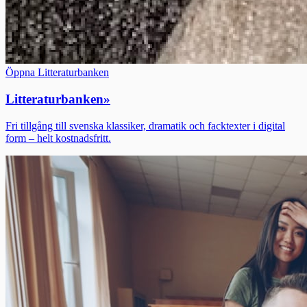
Öppna Litteraturbanken
Litteraturbanken
»
Fri tillgång till svenska klassiker, dramatik och facktexter i digital
form – helt kostnadsfritt.