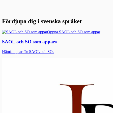
Fördjupa dig i svenska språket
Öppna SAOL och SO som appar
SAOL och SO som appar
»
Hämta appar för SAOL och SO.