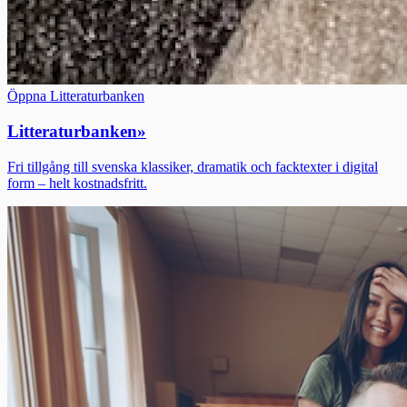
Öppna Litteraturbanken
Litteraturbanken
»
Fri tillgång till svenska klassiker, dramatik och facktexter i digital
form – helt kostnadsfritt.