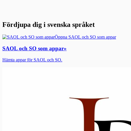
Fördjupa dig i svenska språket
Öppna SAOL och SO som appar
SAOL och SO som appar
»
Hämta appar för SAOL och SO.