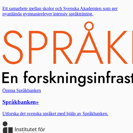
Ett samarbete mellan skolor och Svenska Akademien som ger
nyanlända gymnasieelever intensiv språkträning.
Öppna Språkbanken
Språkbanken
»
Utforska det svenska språket med hjälp av Språkbanken.