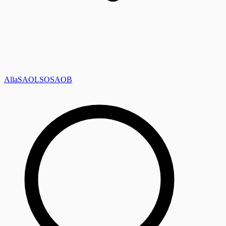
Alla
SAOL
SO
SAOB