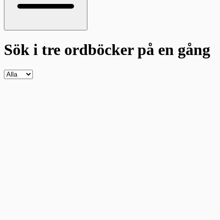
Sök i tre ordböcker
på en gång