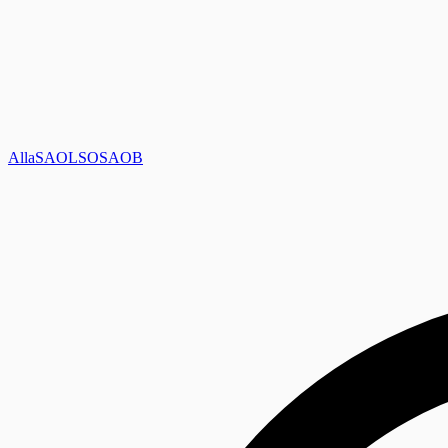
Alla
SAOL
SO
SAOB