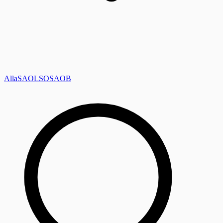
Alla
SAOL
SO
SAOB