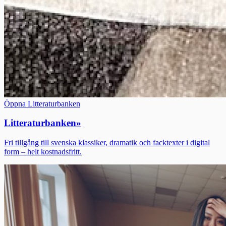
Öppna Litteraturbanken
Litteraturbanken
»
Fri tillgång till svenska klassiker, dramatik och facktexter i digital
form – helt kostnadsfritt.