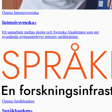
Öppna Intensivsvenska
Intensivsvenska
»
Ett samarbete mellan skolor och Svenska Akademien som ger
nyanlända gymnasieelever intensiv språkträning.
Öppna Språkbanken
Språkbanken
»