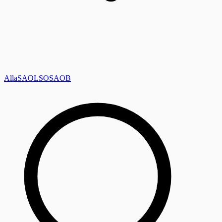
Alla
SAOL
SO
SAOB