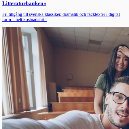
Litteraturbanken
»
Fri tillgång till svenska klassiker, dramatik och facktexter i digital
form – helt kostnadsfritt.