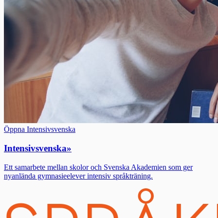
Öppna Intensivsvenska
Intensivsvenska
»
Ett samarbete mellan skolor och Svenska Akademien som ger
nyanlända gymnasieelever intensiv språkträning.