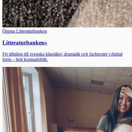
Öppna Litteraturbanken
Litteraturbanken
»
Fri tillgång till svenska klassiker, dramatik och facktexter i digital
form – helt kostnadsfritt.