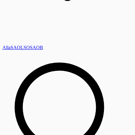
Alla
SAOL
SO
SAOB