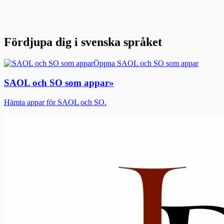
Fördjupa dig i svenska språket
Öppna SAOL och SO som appar
SAOL och SO som appar
»
Hämta appar för SAOL och SO.