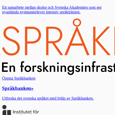
Ett samarbete mellan skolor och Svenska Akademien som ger
nyanlända gymnasieelever intensiv språkträning.
Öppna Språkbanken
Språkbanken
»
Utforska det svenska språket med hjälp av Språkbanken.