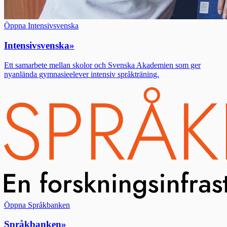
Öppna Intensivsvenska
Intensivsvenska
»
Ett samarbete mellan skolor och Svenska Akademien som ger
nyanlända gymnasieelever intensiv språkträning.
Öppna Språkbanken
Språkbanken
»