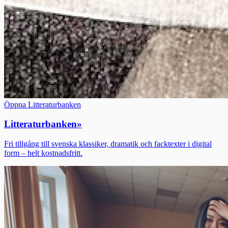
Öppna Litteraturbanken
Litteraturbanken
»
Fri tillgång till svenska klassiker, dramatik och facktexter i digital
form – helt kostnadsfritt.