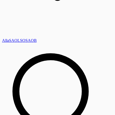
Alla
SAOL
SO
SAOB