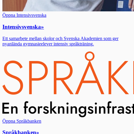
Öppna Intensivsvenska
Intensivsvenska
»
Ett samarbete mellan skolor och Svenska Akademien som ger
nyanlända gymnasieelever intensiv språkträning.
Öppna Språkbanken
Språkbanken
»