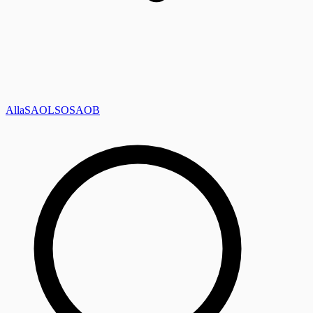
Alla
SAOL
SO
SAOB