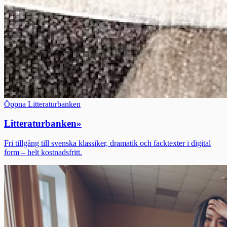
Öppna Litteraturbanken
Litteraturbanken
»
Fri tillgång till svenska klassiker, dramatik och facktexter i digital
form – helt kostnadsfritt.