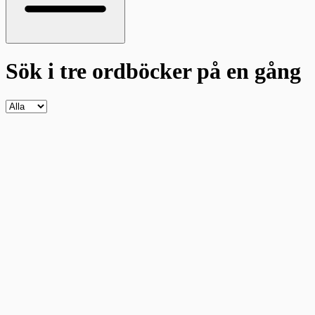
Sök i tre ordböcker
på en gång