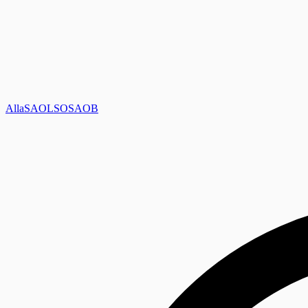
Alla
SAOL
SO
SAOB