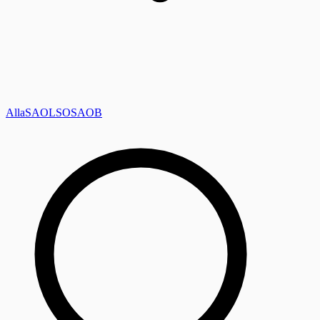
Alla
SAOL
SO
SAOB