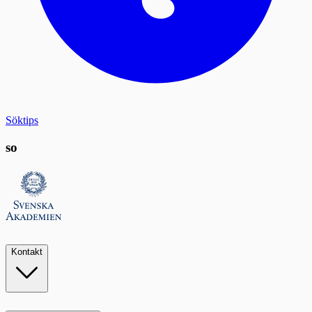
Söktips
so
Kontakt