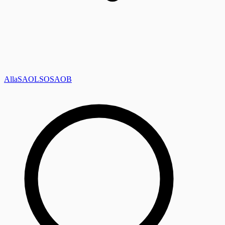
Alla
SAOL
SO
SAOB