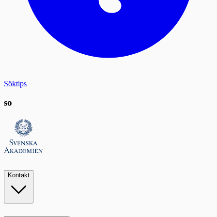
Söktips
so
Kontakt