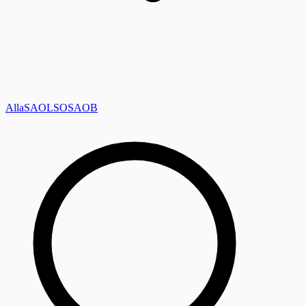
Alla
SAOL
SO
SAOB