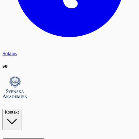
Söktips
so
Kontakt