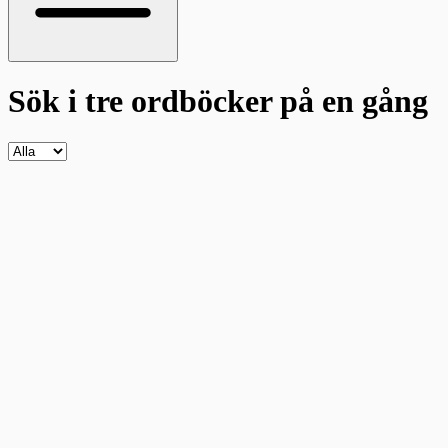
Sök i tre ordböcker
på en gång