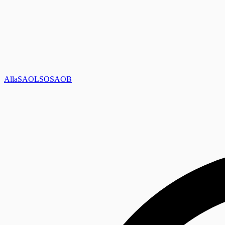
Alla
SAOL
SO
SAOB