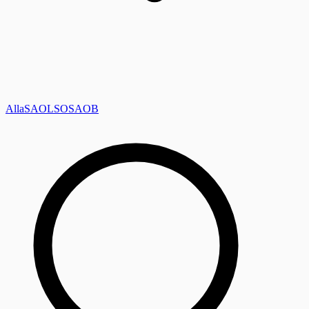
Alla
SAOL
SO
SAOB