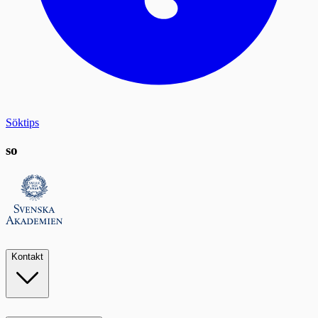
Söktips
so
Kontakt