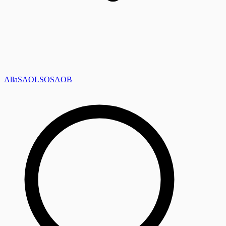
Alla
SAOL
SO
SAOB