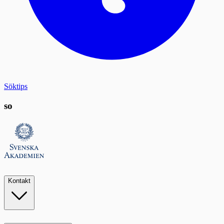
Söktips
so
Kontakt