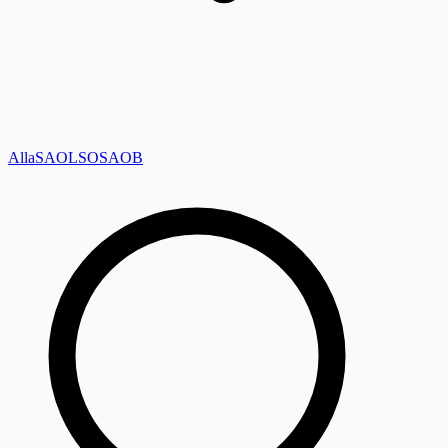
Alla
SAOL
SO
SAOB