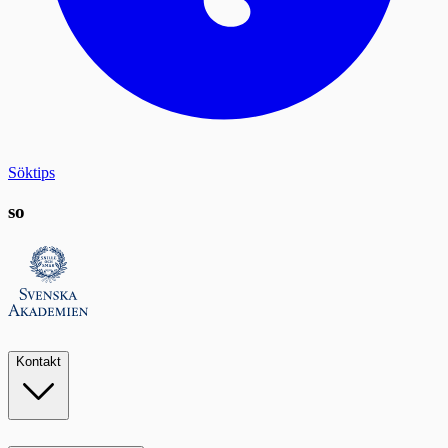
Söktips
so
Kontakt