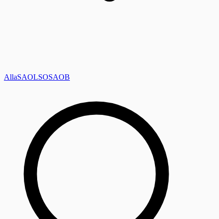
Alla
SAOL
SO
SAOB