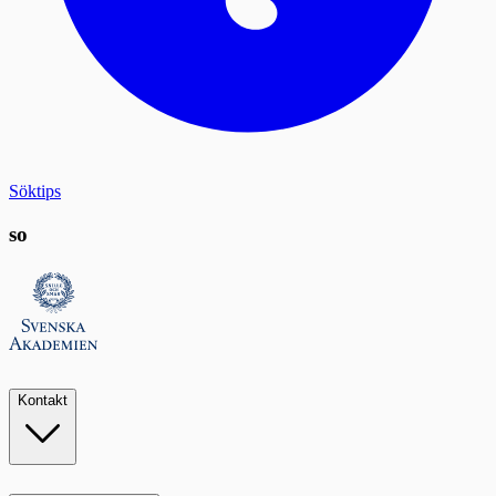
Söktips
so
Kontakt