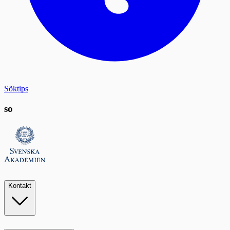
Söktips
so
Kontakt