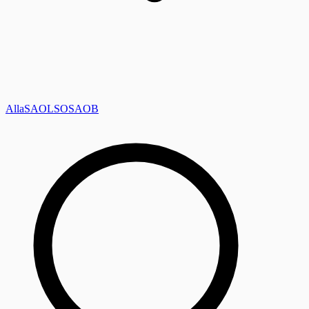
Alla
SAOL
SO
SAOB