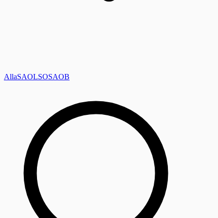
Alla
SAOL
SO
SAOB