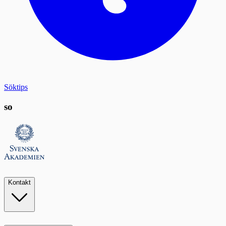
Söktips
so
Kontakt