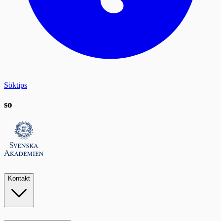
Söktips
so
Kontakt