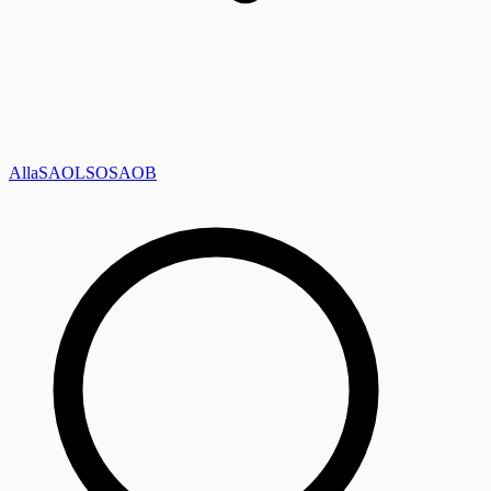
Alla
SAOL
SO
SAOB