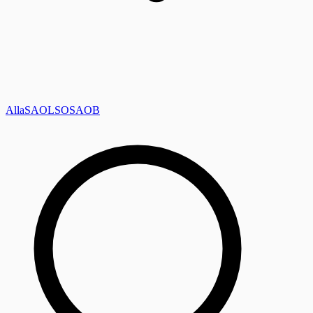
Alla
SAOL
SO
SAOB