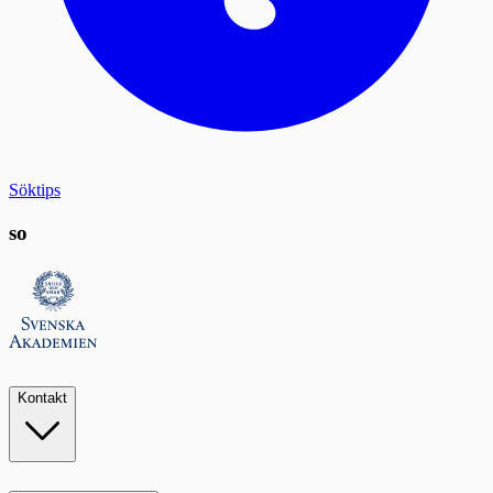
Söktips
so
Kontakt