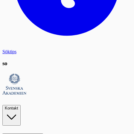
Söktips
so
Kontakt