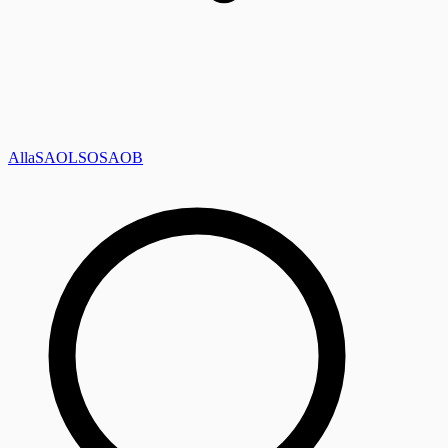
Alla
SAOL
SO
SAOB