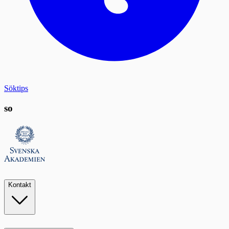
Söktips
so
Kontakt