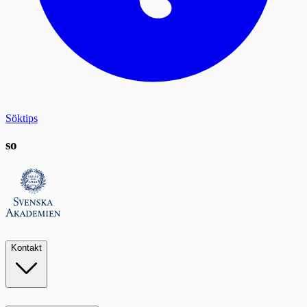
Söktips
so
Kontakt