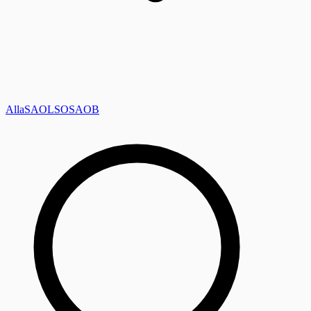
Alla
SAOL
SO
SAOB