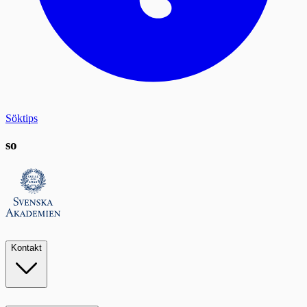
Söktips
so
Kontakt