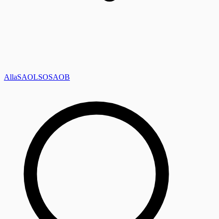
Alla
SAOL
SO
SAOB