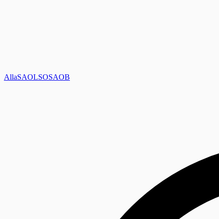
Alla
SAOL
SO
SAOB