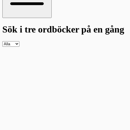
Sök i tre ordböcker
på en gång