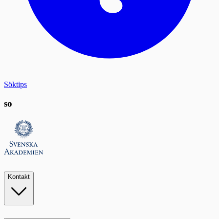
Söktips
so
Kontakt