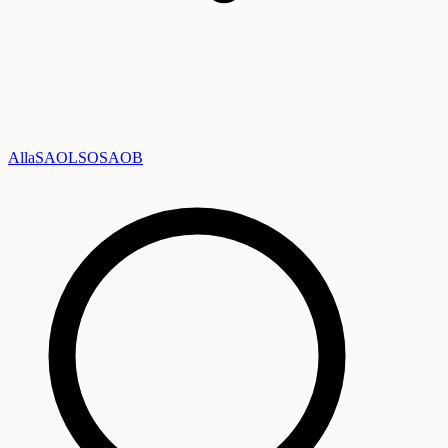
Alla
SAOL
SO
SAOB