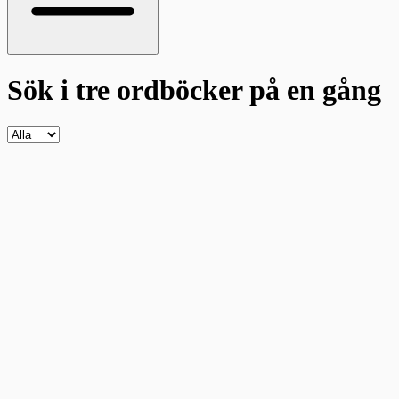
Sök i tre ordböcker
på en gång