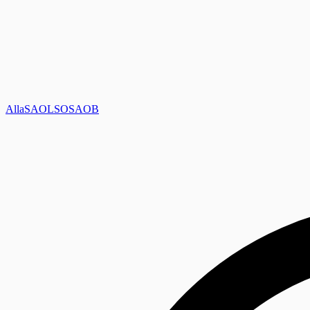
Alla
SAOL
SO
SAOB