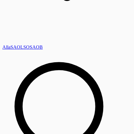
Alla
SAOL
SO
SAOB