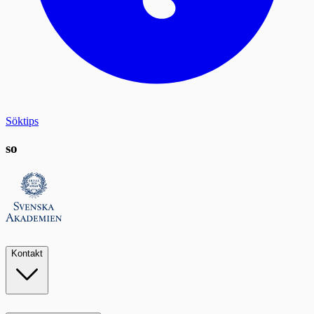
Söktips
so
Kontakt