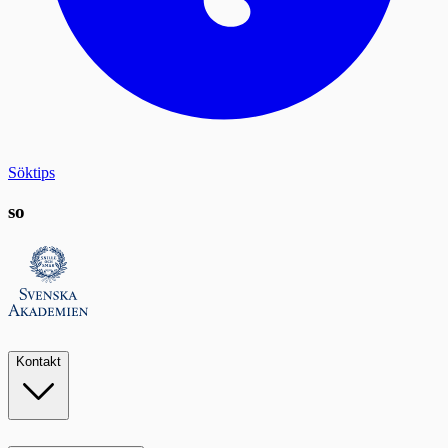
Söktips
so
Kontakt