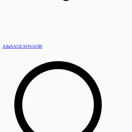
Alla
SAOL
SO
SAOB