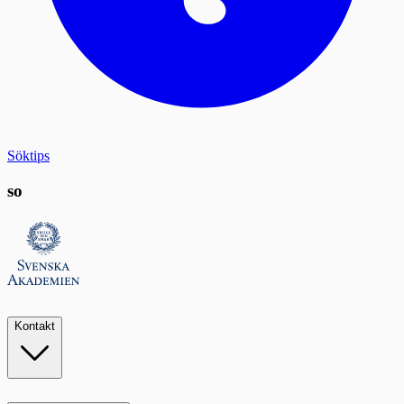
Söktips
so
Kontakt