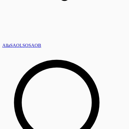
Alla
SAOL
SO
SAOB