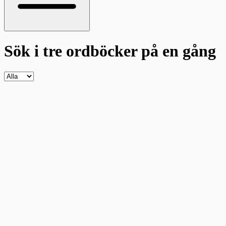
Sök i tre ordböcker
på en gång