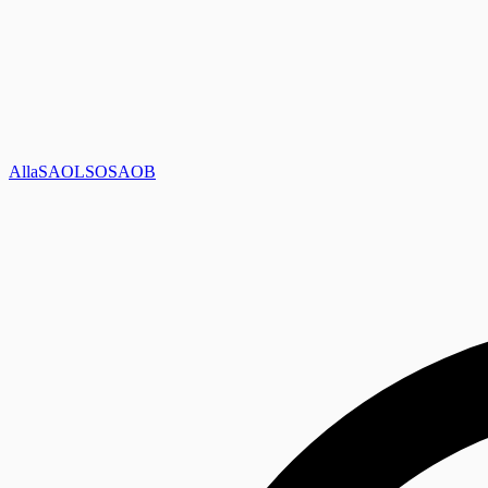
Alla
SAOL
SO
SAOB