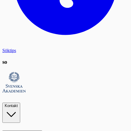
Söktips
so
Kontakt