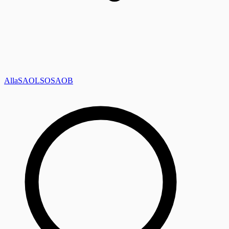
Alla
SAOL
SO
SAOB