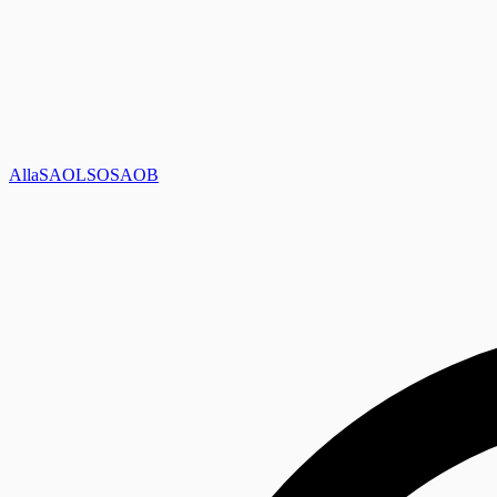
Alla
SAOL
SO
SAOB