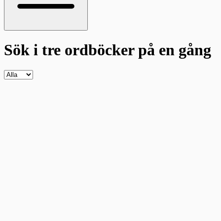
Sök i tre ordböcker
på en gång