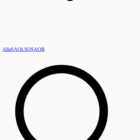
Alla
SAOL
SO
SAOB