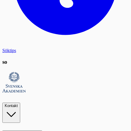
Söktips
so
Kontakt