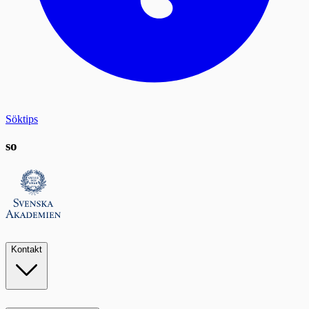
Söktips
so
Kontakt