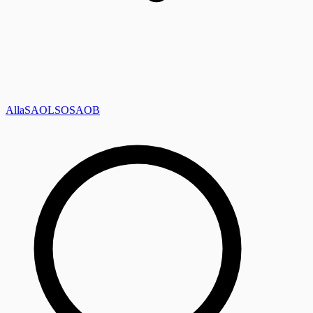
Alla
SAOL
SO
SAOB