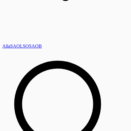
Alla
SAOL
SO
SAOB