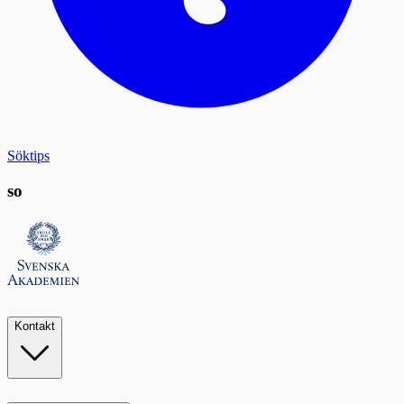
Söktips
so
Kontakt