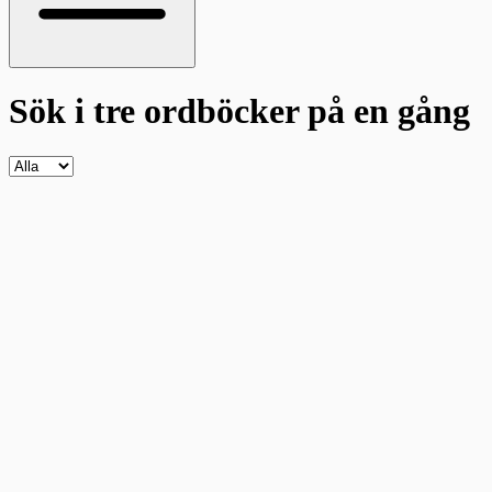
Sök i tre ordböcker
på en gång