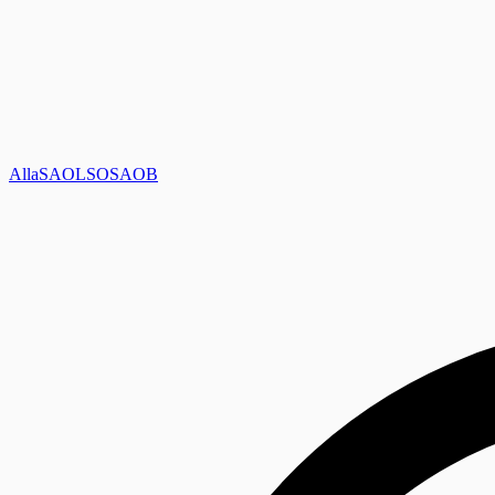
Alla
SAOL
SO
SAOB