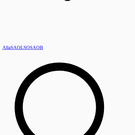
Alla
SAOL
SO
SAOB