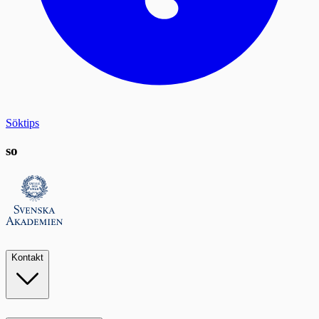
Söktips
so
Kontakt