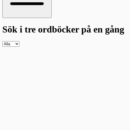
Sök i tre ordböcker
på en gång