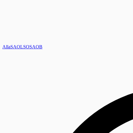
Alla
SAOL
SO
SAOB