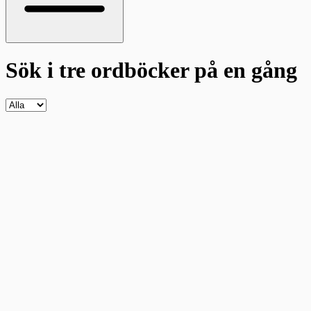
Sök i tre ordböcker
på en gång