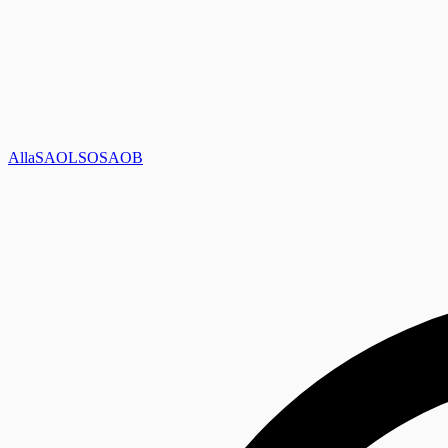
Alla
SAOL
SO
SAOB