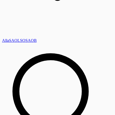
Alla
SAOL
SO
SAOB