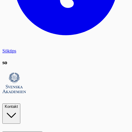
Söktips
so
Kontakt