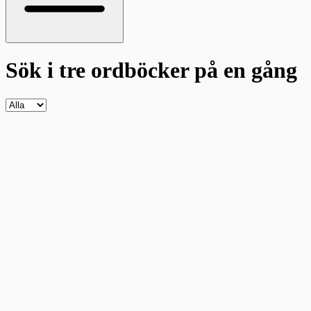
Sök i tre ordböcker
på en gång