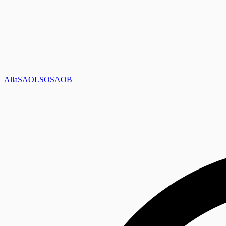
Alla
SAOL
SO
SAOB