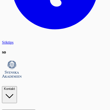
Söktips
so
Kontakt