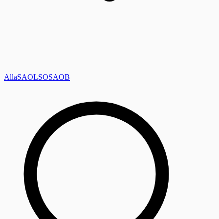
Alla
SAOL
SO
SAOB