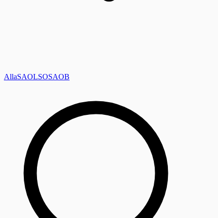
Alla
SAOL
SO
SAOB