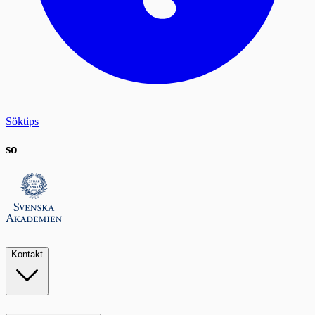
Söktips
so
Kontakt