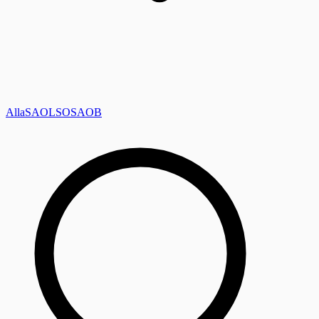
Alla
SAOL
SO
SAOB