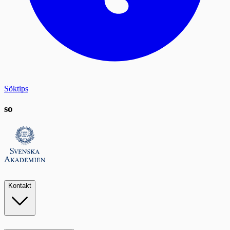
Söktips
so
Kontakt